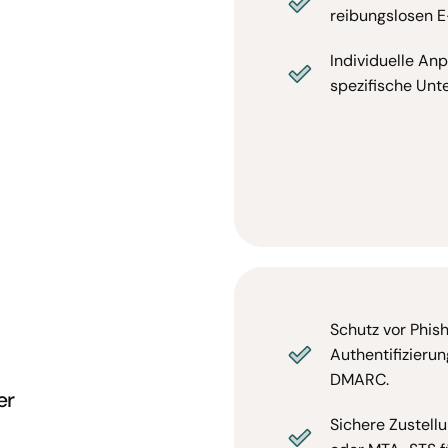
reibungslosen E
Individuelle Anp
spezifische Un
Schutz vor Phis
Authentifizieru
DMARC.
er
Sichere Zustell