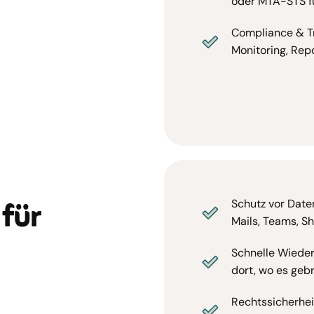
oder MTA-STS fü
Compliance & Tr
Monitoring, Re
für
Schutz vor Date
Mails, Teams, S
Schnelle Wieder
dort, wo es geb
Rechtssicherhei