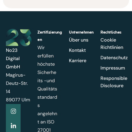
Zertifizierung
Unternehmen
Rechtliches
en
Über uns
Cookie
Richtlinien
Wir
No23
Kontakt
erfüllen
Datenschutz
Digital
Karriere
höchste
GmbH
Impressum
Sicherhe
Magirus-
Responsible
its -und
Deutz-Str.
Disclosure
Qualitäts
14
standard
89077 Ulm
s
angelehn
t an ISO
27001