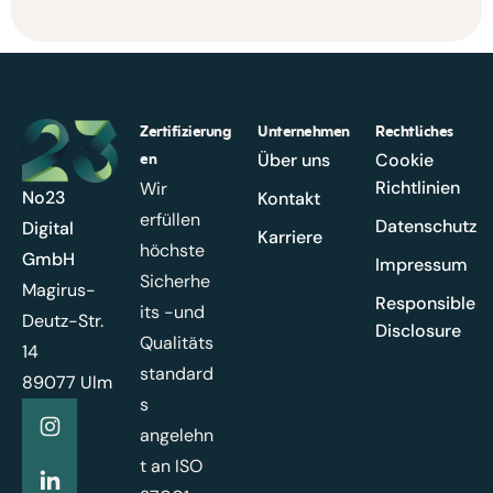
Zertifizierung
Unternehmen
Rechtliches
en
Über uns
Cookie
Richtlinien
Wir
No23
Kontakt
erfüllen
Datenschutz
Digital
Karriere
höchste
GmbH
Impressum
Sicherhe
Magirus-
Responsible
its -und
Deutz-Str.
Disclosure
Qualitäts
14
standard
89077 Ulm
s
angelehn
t an ISO