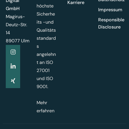
Digital
Karriere
höchste
GmbH
Impressum
Sicherhe
Magirus-
Responsible
its -und
Deutz-Str.
Disclosure
Qualitäts
14
standard
89077 Ulm
s
angelehn
t an ISO
27001
und ISO
9001.
Mehr
erfahren